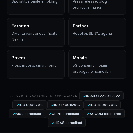
Sito istituzionale e holding
Press release, blog
tecnico, annunci
Fornitori
Partner
Diventa vendor qualificato
Reseller, SI, ISV, agenti
Nexim
Privati
Mobile
Fibra, mobile, smart home
5G consumer · piani
prepagati e ricaricabili
ISO/IEC 27001:2022
// CERTIFICATIONS & COMPLIANCE
ISO 9001:2015
ISO 14001:2015
ISO 45001:2018
NIS2 compliant
GDPR compliant
AGCOM registered
eIDAS compliant