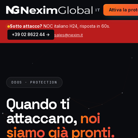
Attiva la pro
IT
Sotto attacco?
NOC italiano H24, risposta in 60s.
+39 02 8622 44 →
sales@nexim.it
DDOS · PROTECTION
Quando
ti
attaccano,
noi
siamo
già
pronti.