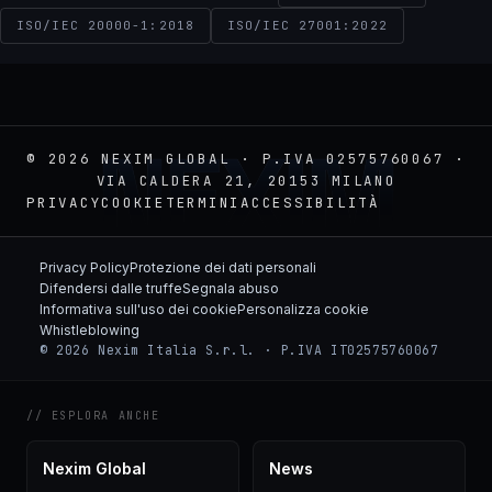
ISO/IEC 20000-1:2018
ISO/IEC 27001:2022
NEXIM
© 2026 NEXIM GLOBAL · P.IVA 02575760067 ·
VIA CALDERA 21, 20153 MILANO
PRIVACY
COOKIE
TERMINI
ACCESSIBILITÀ
Privacy Policy
Protezione dei dati personali
Difendersi dalle truffe
Segnala abuso
Informativa sull'uso dei cookie
Personalizza cookie
Whistleblowing
© 2026 Nexim Italia S.r.l. · P.IVA IT02575760067
// ESPLORA ANCHE
Nexim Global
News