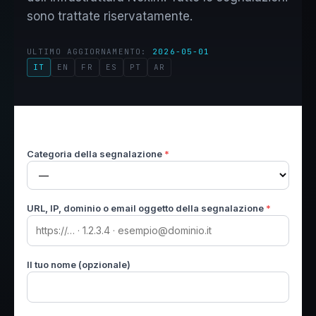
sono trattate riservatamente.
ULTIMO AGGIORNAMENTO:
2026-05-01
IT
EN
FR
ES
PT
AR
Categoria della segnalazione
*
URL, IP, dominio o email oggetto della segnalazione
*
Il tuo nome (opzionale)