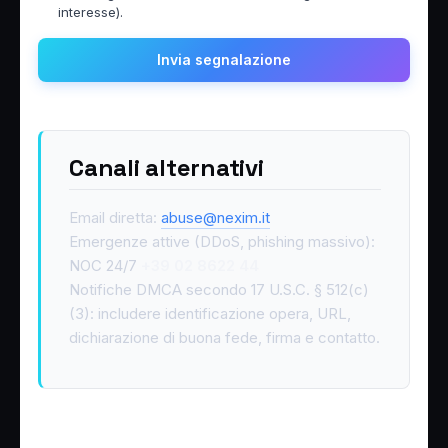
interesse).
Invia segnalazione
Canali alternativi
Email diretta:
abuse@nexim.it
Emergenze attive (DDoS, phishing massivo):
NOC 24/7
+39 02 8622 44
Notifiche DMCA secondo 17 U.S.C. § 512(c)
(3): includere identificazione opera, URL,
dichiarazione di buona fede, firma e contatto.