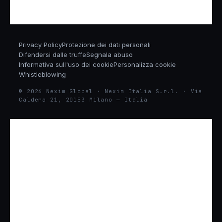
Privacy Policy
Protezione dei dati personali
Difendersi dalle truffe
Segnala abuso
Informativa sull'uso dei cookie
Personalizza cookie
Whistleblowing
© 2026 Nexim Global · Nexim Italia S.r.l. · Via
Caldera 21, 20153 Milano — Italia