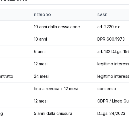
PERIODO
BASE
10 anni dalla cessazione
art. 2220 c.c.
10 anni
DPR 600/1973
6 anni
art. 132 D.Lgs. 1
12 mesi
legittimo interes
ntratto
24 mesi
legittimo intere
fino a revoca + 12 mesi
consenso
12 mesi
GDPR / Linee Gu
ng
5 anni dalla chiusura
D.Lgs. 24/2023