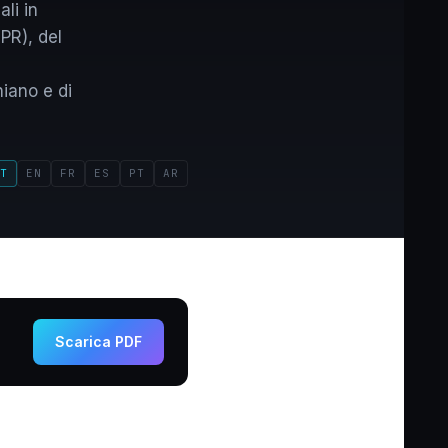
li in
PR), del
iano e di
T
EN
FR
ES
PT
AR
Scarica PDF