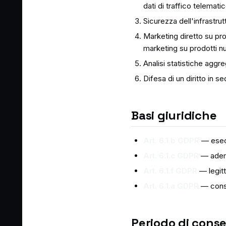
dati di traffico telematic
Sicurezza dell'infrastru
Marketing diretto su prod
marketing su prodotti n
Analisi statistiche aggr
Difesa di un diritto in se
Basi giuridiche
Art. 6.1.b GDPR
— esecu
Art. 6.1.c GDPR
— ademp
Art. 6.1.f GDPR
— legitt
Art. 6.1.a GDPR
— conse
Periodo di cons