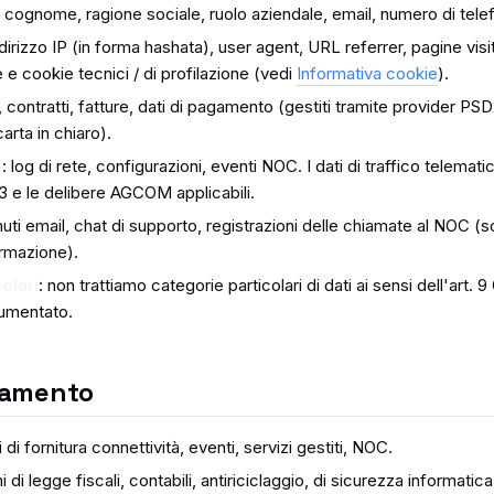
 cognome, ragione sociale, ruolo aziendale, email, numero di telef
ndirizzo IP (in forma hashata), user agent, URL referrer, pagine vis
e e cookie tecnici / di profilazione (vedi
Informativa cookie
).
i, contratti, fatture, dati di pagamento (gestiti tramite provider P
rta in chiaro).
o
: log di rete, configurazioni, eventi NOC. I dati di traffico telemat
03 e le delibere AGCOM applicabili.
nuti email, chat di supporto, registrazioni delle chiamate al NOC (s
ormazione).
colari
: non trattiamo categorie particolari di dati ai sensi dell'art
umentato.
ttamento
di fornitura connettività, eventi, servizi gestiti, NOC.
di legge fiscali, contabili, antiriciclaggio, di sicurezza informati