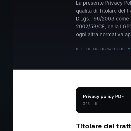
La presente Privacy Pol
qualità di Titolare del
D.Lgs. 196/2003 come mo
2002/58/CE, della LGPD 
ogni altra normativa app
ULTIMO AGGIORNAMENTO:
2
Privacy policy PDF
328 kB
Titolare del tra