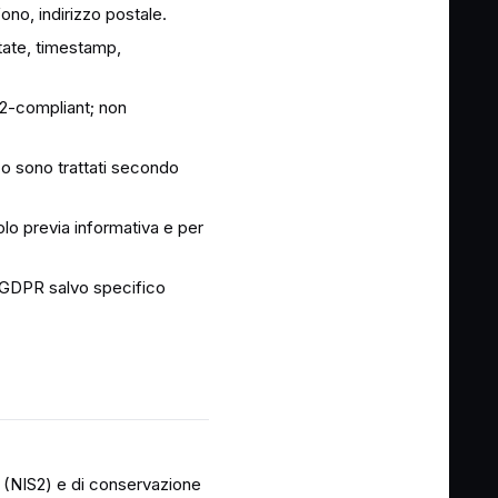
ono, indirizzo postale.
itate, timestamp,
SD2-compliant; non
ico sono trattati secondo
olo previa informativa e per
. 9 GDPR salvo specifico
ca (NIS2) e di conservazione