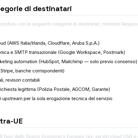
tegorie di destinatari
ondivisi con le seguenti categorie di destinatari, nominati Respons
oud (AWS Italia/Irlanda, Cloudflare, Aruba S.p.A.)
tronica e SMTP transazionale (Google Workspace, Postmark)
eting automation (HubSpot, Mailchimp — solo previo consenso)
Stripe, banche corrispondenti)
i, revisori contabili
richiesta legittima (Polizia Postale, AGCOM, Garante)
ori upstream per la sola erogazione tecnica del servizio
xtra-UE
di fuori dello Spazio Economico Europeo (es. servizi cloud USA o 