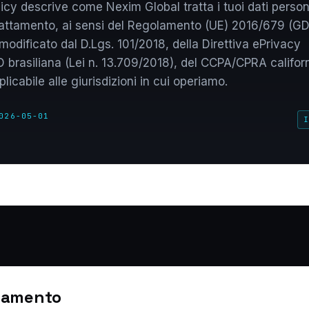
icy descrive come Nexim Global tratta i tuoi dati persona
 trattamento, ai sensi del Regolamento (UE) 2016/679 (GD
dificato dal D.Lgs. 101/2018, della Direttiva ePrivacy
brasiliana (Lei n. 13.709/2018), del CCPA/CPRA californ
licabile alle giurisdizioni in cui operiamo.
026-05-01
I
ttamento