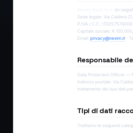
Nexim Italia S.r.l.
(in segui
Sede legale: Via Caldera 21,
P.IVA / C.F.: IT0257576006
Capitale sociale: € 100.000,
Email:
privacy@nexim.it
· T
Responsabile del
Data Protection Officer —
Indirizzo postale: Via Calder
trattamento dei tuoi dati per
Tipi di dati racco
Trattiamo le seguenti catego