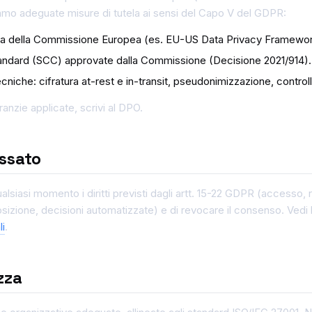
amo adeguate misure di tutela ai sensi del Capo V del GDPR:
za della Commissione Europea (es. EU-US Data Privacy Framework
tandard (SCC) approvate dalla Commissione (Decisione 2021/914).
niche: cifratura at-rest e in-transit, pseudonimizzazione, controll
anzie applicate, scrivi al DPO.
essato
qualsiasi momento i diritti previsti dagli artt. 15-22 GDPR (accesso, 
posizione, decisioni automatizzate) e di revocare il consenso. Vedi
li
.
zza