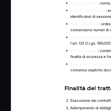
Dati di contatto
: nome,
Dati di navigazione
: i
identificatori di session
Dati contrattuali
: ordin
conserviamo numeri di ca
Dati tecnici di servizi
l'art. 132 D.Lgs. 196/20
Comunicazioni
: conte
finalità di sicurezza e f
Dati biometrici / parti
consenso esplicito doc
Finalità del tra
Esecuzione dei contratti 
Adempimento di obblighi 