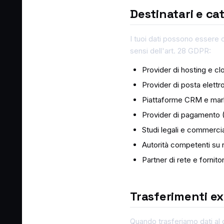
Destinatari e ca
I tuoi dati possono essere c
sensi dell'art. 28 GDPR:
Provider di hosting e cl
Provider di posta elet
Piattaforme CRM e mark
Provider di pagamento (
Studi legali e commercial
Autorità competenti su 
Partner di rete e fornit
Trasferimenti e
Quando trasferiamo dati al 