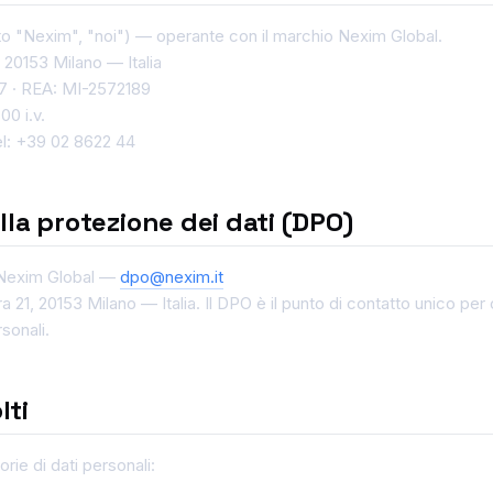
to "Nexim", "noi") — operante con il marchio Nexim Global.
 20153 Milano — Italia
7 · REA: MI-2572189
00 i.v.
el: +39 02 8622 44
la protezione dei dati (DPO)
 Nexim Global —
dpo@nexim.it
a 21, 20153 Milano — Italia. Il DPO è il punto di contatto unico per 
sonali.
lti
rie di dati personali: