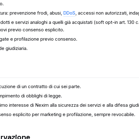
o.
ttura: prevenzione frodi, abusi,
DDoS
, accessi non autorizzati, indag
otti e servizi analoghi a quelli già acquistati (soft opt-in art. 130
uovi previo consenso esplicito.
egate e profilazione previo consenso.
de giudiziaria.
zione di un contratto di cui sei parte.
imento di obblighi di legge.
imo interesse di Nexim alla sicurezza dei servizi e alla difesa giudi
nso esplicito per marketing e profilazione, sempre revocabile.
ervazione