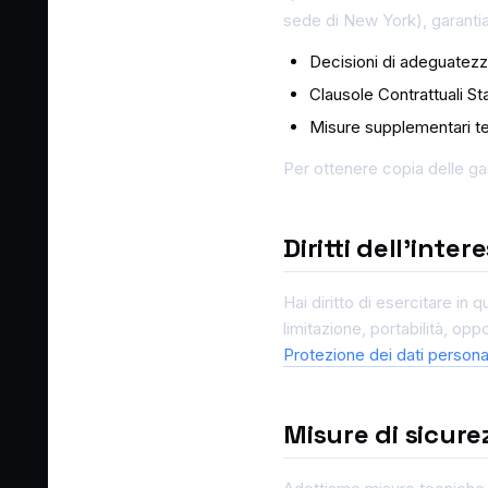
sede di New York), garanti
Decisioni di adeguatez
Clausole Contrattuali S
Misure supplementari tec
Per ottenere copia delle gar
Diritti dell'inter
Hai diritto di esercitare in 
limitazione, portabilità, op
Protezione dei dati persona
Misure di sicure