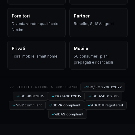
Fornitori
Partner
Diventa vendor qualificato
Reseller, SI, ISV, agenti
Nexim
Privati
Mobile
Fibra, mobile, smart home
5G consumer · piani
prepagati e ricaricabili
ISO/IEC 27001:2022
// CERTIFICATIONS & COMPLIANCE
ISO 9001:2015
ISO 14001:2015
ISO 45001:2018
NIS2 compliant
GDPR compliant
AGCOM registered
eIDAS compliant