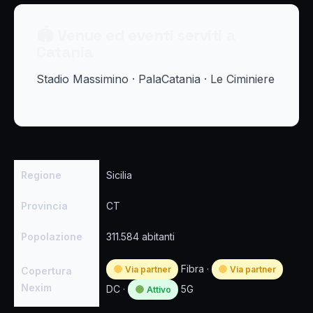
🏟 Venue ed eventi serviti a
Catania
Stadio Massimino · PalaCatania · Le Ciminiere
Regione
Sicilia
Provincia
CT
Popolazione
311.584 abitanti
Fibra ·
Via partner
Via partner
Copertura
Nexim
DC ·
5G
Attivo