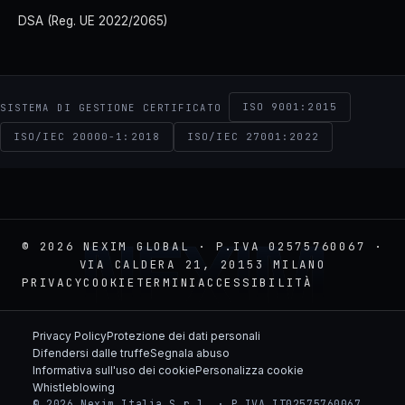
DSA (Reg. UE 2022/2065)
ISO 9001:2015
SISTEMA DI GESTIONE CERTIFICATO
ISO/IEC 20000-1:2018
ISO/IEC 27001:2022
NEXIM
© 2026 NEXIM GLOBAL · P.IVA 02575760067 ·
VIA CALDERA 21, 20153 MILANO
PRIVACY
COOKIE
TERMINI
ACCESSIBILITÀ
Privacy Policy
Protezione dei dati personali
Difendersi dalle truffe
Segnala abuso
Informativa sull'uso dei cookie
Personalizza cookie
Whistleblowing
© 2026 Nexim Italia S.r.l. · P.IVA IT02575760067