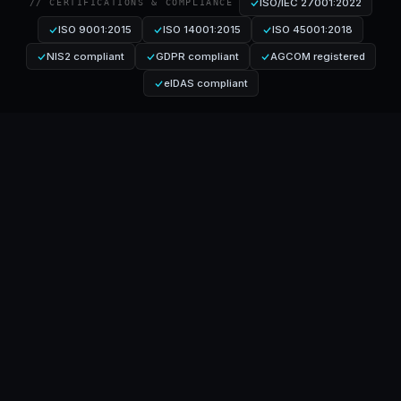
ISO/IEC 27001:2022
// CERTIFICATIONS & COMPLIANCE
ISO 9001:2015
ISO 14001:2015
ISO 45001:2018
NIS2 compliant
GDPR compliant
AGCOM registered
eIDAS compliant