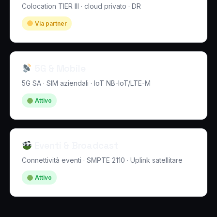
Colocation TIER III · cloud privato · DR
Via partner
5G & Mobile
5G SA · SIM aziendali · IoT NB-IoT/LTE-M
Attivo
Eventi & Broadcast
Connettività eventi · SMPTE 2110 · Uplink satellitare
Attivo