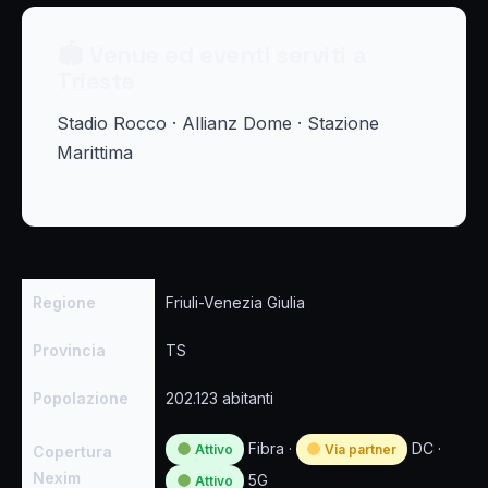
🏟 Venue ed eventi serviti a
Trieste
Stadio Rocco · Allianz Dome · Stazione
Marittima
Regione
Friuli-Venezia Giulia
Provincia
TS
Popolazione
202.123 abitanti
Fibra ·
DC ·
Attivo
Via partner
Copertura
Nexim
5G
Attivo