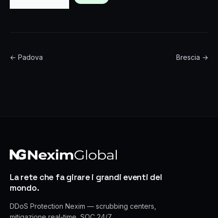
← Padova
Brescia →
La rete che fa girare i grandi eventi del
mondo.
DDoS Protection Nexim — scrubbing centers,
mitigazione real-time, SOC 24/7.