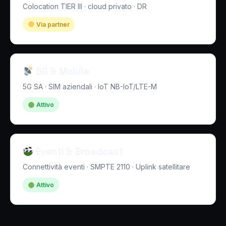
Colocation TIER III · cloud privato · DR
Via partner
5G & Mobile
5G SA · SIM aziendali · IoT NB-IoT/LTE-M
Attivo
Eventi & Broadcast
Connettività eventi · SMPTE 2110 · Uplink satellitare
Attivo