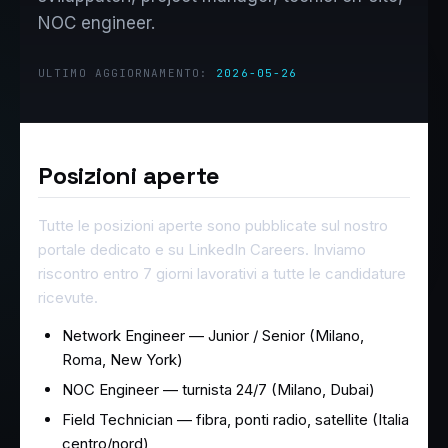
NOC engineer.
ULTIMO AGGIORNAMENTO:
2026-05-26
Posizioni aperte
Tutte le posizioni aperte sono pubblicate sul nostro
portale dedicato e su LinkedIn Careers. Inviamo
riscontro entro 7 giorni lavorativi a tutte le candidature
ricevute.
Network Engineer — Junior / Senior (Milano,
Roma, New York)
NOC Engineer — turnista 24/7 (Milano, Dubai)
Field Technician — fibra, ponti radio, satellite (Italia
centro/nord)