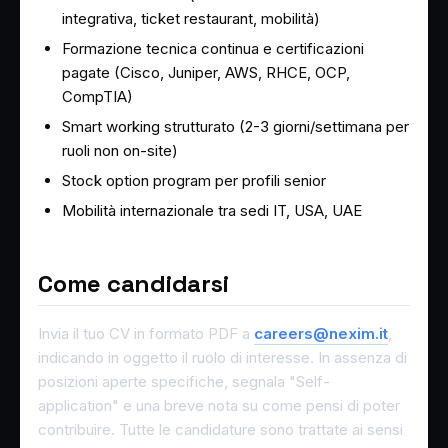
integrativa, ticket restaurant, mobilità)
Formazione tecnica continua e certificazioni
pagate (Cisco, Juniper, AWS, RHCE, OCP,
CompTIA)
Smart working strutturato (2-3 giorni/settimana per
ruoli non on-site)
Stock option program per profili senior
Mobilità internazionale tra sedi IT, USA, UAE
Come candidarsi
Invia il tuo CV in formato PDF a
careers@nexim.it
,
indicando in oggetto il ruolo di interesse. In assenza di
posizioni aperte specifiche, segnala "Self-
application" e una breve nota su come pensi di poter
contribuire. Tutte le candidature sono trattate ai sensi