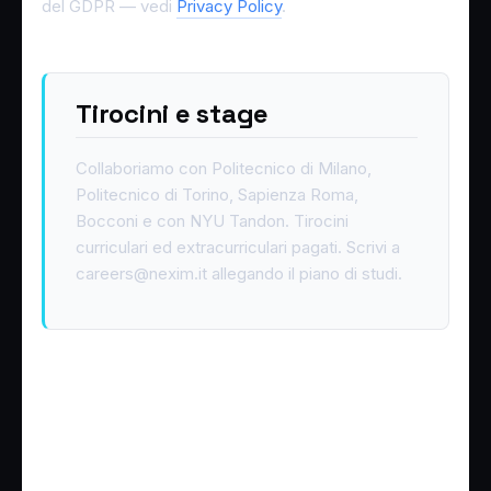
del GDPR — vedi
Privacy Policy
.
Tirocini e stage
Collaboriamo con Politecnico di Milano,
Politecnico di Torino, Sapienza Roma,
Bocconi e con NYU Tandon. Tirocini
curriculari ed extracurriculari pagati. Scrivi a
careers@nexim.it allegando il piano di studi.