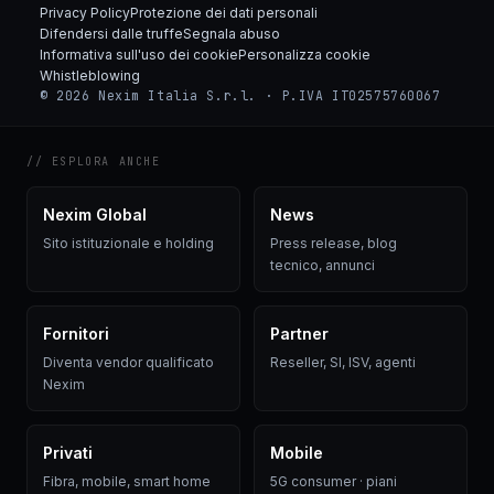
Privacy Policy
Protezione dei dati personali
Difendersi dalle truffe
Segnala abuso
Informativa sull'uso dei cookie
Personalizza cookie
Whistleblowing
© 2026 Nexim Italia S.r.l. · P.IVA IT02575760067
// ESPLORA ANCHE
Nexim Global
News
Sito istituzionale e holding
Press release, blog
tecnico, annunci
Fornitori
Partner
Diventa vendor qualificato
Reseller, SI, ISV, agenti
Nexim
Privati
Mobile
Fibra, mobile, smart home
5G consumer · piani